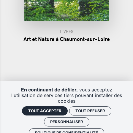
LIVRES
Art et Nature à Chaumont-sur-Loire
En continuant de défiler,
vous acceptez
l'utilisation de services tiers pouvant installer des
cookies
DOMAINE RÉGIONAL DE
TOUT ACCEPTER
TOUT REFUSER
CHAUMONT-SUR-LOIRE
41150 CHAUMONT-SUR-LOIRE
PERSONNALISER
TÉL : 02 54 20 99 22
FAX : 02 54 20 99 24
POLITIQUE DE CONFIDENTIALITÉ