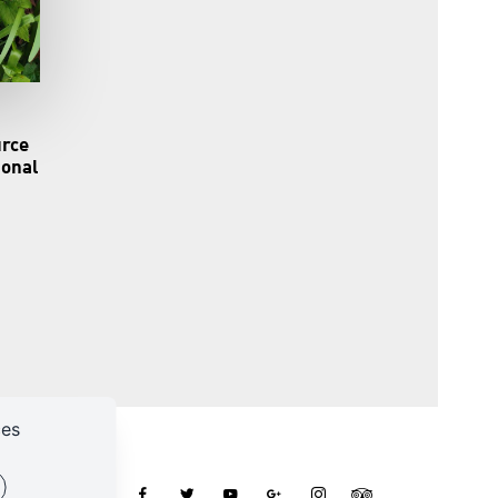
urce
ional
ces