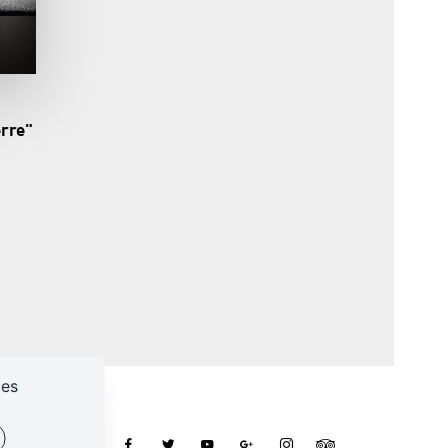
erre"
ces